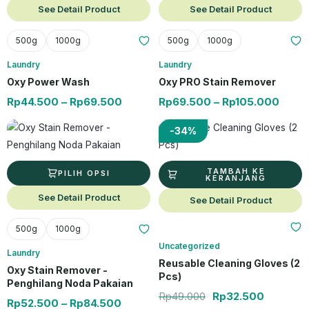
See Detail Product
See Detail Product
500g
1000g
500g
1000g
Laundry
Laundry
Oxy Power Wash
Oxy PRO Stain Remover
Rp
44.500
–
Rp
69.500
Rp
69.500
–
Rp
105.000
Produk ini memiliki beberapa varian. Pilihan ini dapat diambil di hal
Rentang harga: Rp52.500 hingga R
Harga aslinya ada
Harga sa
-34%
TAMBAH KE
PILIH OPSI
KERANJANG
See Detail Product
See Detail Product
500g
1000g
Uncategorized
Laundry
Reusable Cleaning Gloves (2
Oxy Stain Remover -
Pcs)
Penghilang Noda Pakaian
Rp
49.000
Rp
32.500
Rp
52.500
–
Rp
84.500