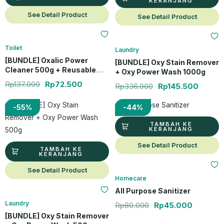
KERANJANG
See Detail Product
See Detail Product
Toilet
Laundry
[BUNDLE] Oxalic Power
[BUNDLE] Oxy Stain Remover
Cleaner 500g + Reusable
+ Oxy Power Wash 1000g
Cleaning Gloves (2 Pcs)
Rp
137.000
Rp
72.500
Rp
336.000
Rp
145.500
Harga aslinya adalah: Rp176.000.
Harga saat ini adalah: Rp79.500.
Harga aslinya ada
Harga sa
-55%
-44%
TAMBAH KE
KERANJANG
See Detail Product
TAMBAH KE
KERANJANG
See Detail Product
Homecare
All Purpose Sanitizer
Laundry
Rp
80.000
Rp
45.000
[BUNDLE] Oxy Stain Remover