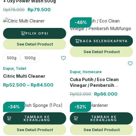
+ Oxy Power Wash 500g
Rp
176.000
Rp
79.500
Produk ini memiliki beberapa varian. Pilihan ini dapat diambil di hal
Rentang harga: Rp52.500 hingga R
Harga aslinya ada
Harga sa
-46%
PILIH OPSI
BACA SELENGKAPNYA
See Detail Product
See Detail Product
500g
1000g
Dapur
,
Toilet
Dapur
,
Homecare
Citric Multi Cleaner
Cuka Putih / Eco Clean
Rp
52.500
–
Rp
84.500
Vinegar / Pembersih
Multifungsi
Rp
122.000
Rp
66.000
Harga aslinya adalah: Rp45.000.
Harga saat ini adalah: Rp29.500.
Harga aslinya ada
Harga s
-34%
-52%
TAMBAH KE
TAMBAH KE
KERANJANG
KERANJANG
See Detail Product
See Detail Product