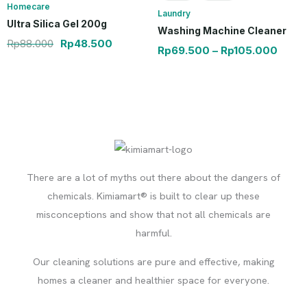
Homecare
Laundry
Ultra Silica Gel 200g
Washing Machine Cleaner
Rp
88.000
Rp
48.500
Rp
69.500
–
Rp
105.000
There are a lot of myths out there about the dangers of
chemicals. Kimiamart® is built to clear up these
misconceptions and show that not all chemicals are
harmful.
Our cleaning solutions are pure and effective, making
homes a cleaner and healthier space for everyone.