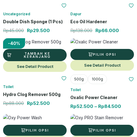
Uncategorized
Dapur
Double Dish Sponge (1 Pcs)
Eco Oil Hardener
Rp
45.000
Rp
29.500
Rp
138.000
Rp
66.000
Harga aslinya adalah: Rp88.000.
Harga saat ini adalah: Rp52.500.
Produk ini memiliki beberapa varia
Rentan
-40%
TAMBAH KE
PILIH OPSI
KERANJANG
See Detail Product
See Detail Product
500g
1000g
Toilet
Toilet
Hydro Clog Remover 500g
Oxalic Power Cleaner
Rp
88.000
Rp
52.500
Rp
52.500
–
Rp
84.500
Produk ini memiliki beberapa varian. Pilihan ini dapat diambil di hal
Rentang harga: Rp44.500 hingga R
Produk ini memiliki beberapa varia
Renta
PILIH OPSI
PILIH OPSI