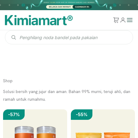
Cari produk
Shop
Solusi bersih yang jujur dan aman. Bahan 99% murni, teruji ahli, dan
ramah untuk rumahmu.
Harga aslinya adalah: Rp336.000.
Harga saat ini adalah: Rp145.500.
Harga aslinya ada
Harga sa
-57%
-55%