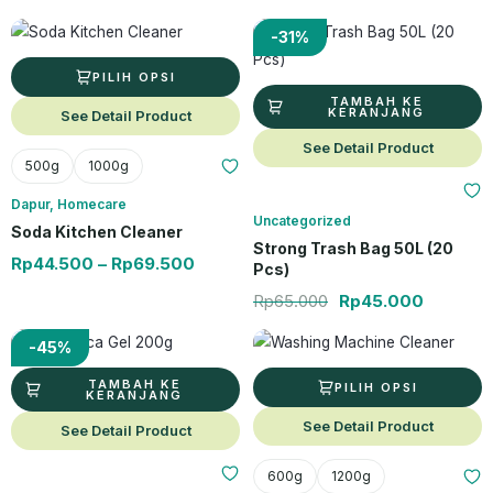
Produk ini memiliki beberapa varian. Pilihan ini dapat diambil di hal
Rentang harga: Rp44.500 hingga R
Harga aslinya ada
Harga sa
-31%
PILIH OPSI
TAMBAH KE
KERANJANG
See Detail Product
See Detail Product
500g
1000g
Dapur
,
Homecare
Uncategorized
Soda Kitchen Cleaner
Strong Trash Bag 50L (20
Rp
44.500
–
Rp
69.500
Pcs)
Rp
65.000
Rp
45.000
Harga aslinya adalah: Rp88.000.
Harga saat ini adalah: Rp48.500.
Produk ini memiliki beberapa varia
Renta
-45%
TAMBAH KE
PILIH OPSI
KERANJANG
See Detail Product
See Detail Product
600g
1200g