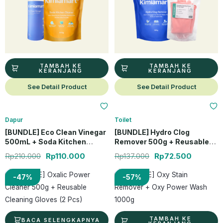
TAMBAH KE
TAMBAH KE
KERANJANG
KERANJANG
See Detail Product
See Detail Product
Dapur
Toilet
[BUNDLE] Eco Clean Vinegar
[BUNDLE] Hydro Clog
500mL + Soda Kitchen
Remover 500g + Reusable
Cleaner 500g
Cleaning Gloves (2 Pcs)
Rp
210.000
Rp
110.000
Rp
137.000
Rp
72.500
Harga aslinya adalah: Rp137.000.
Harga saat ini adalah: Rp72.500.
Harga aslinya ad
Harga 
-47%
-57%
TAMBAH KE
BACA SELENGKAPNYA