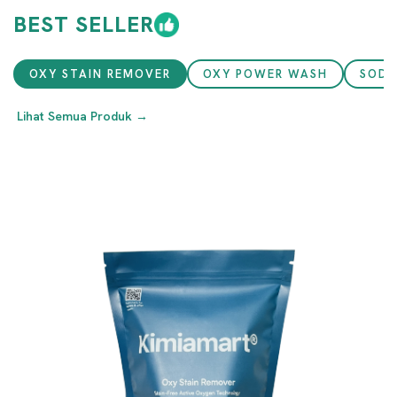
BEST SELLER
OXY STAIN REMOVER
OXY POWER WASH
SODA
Lihat Semua Produk →