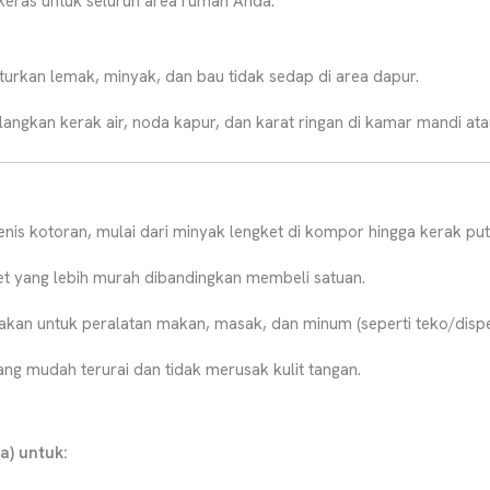
 keras untuk seluruh area rumah Anda.
urkan lemak, minyak, dan bau tidak sedap di area dapur.
ngkan kerak air, noda kapur, dan karat ringan di kamar mandi atau
is kotoran, mulai dari minyak lengket di kompor hingga kerak putih
t yang lebih murah dibandingkan membeli satuan.
an untuk peralatan makan, masak, dan minum (seperti teko/dispe
ng mudah terurai dan tidak merusak kulit tangan.
) untuk: