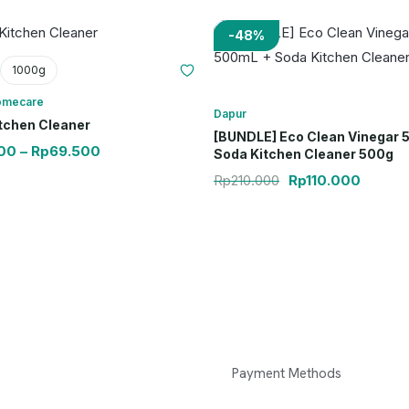
Rentang harga: Rp44.500 hingga Rp69.500
Harga aslinya ad
Harga s
-48%
1000g
omecare
Dapur
tchen Cleaner
[BUNDLE] Eco Clean Vinegar
00
–
Rp
69.500
Soda Kitchen Cleaner 500g
Rp
210.000
Rp
110.000
Payment Methods