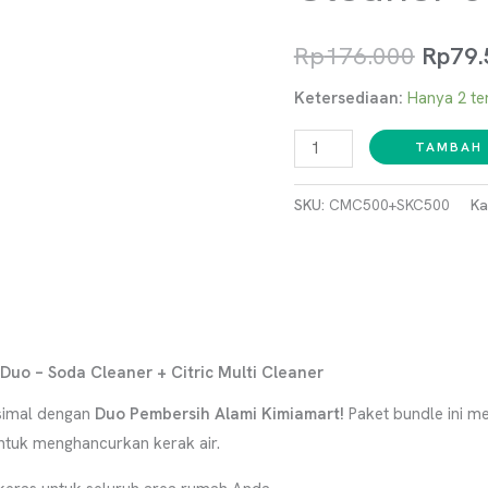
Rp
176.000
Rp
79.
Ketersediaan:
Hanya 2 ter
TAMBAH 
SKU:
CMC500+SKC500
Ka
uo – Soda Cleaner + Citric Multi Cleaner
simal dengan
Duo Pembersih Alami Kimiamart!
Paket bundle ini 
tuk menghancurkan kerak air.