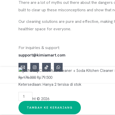
There are a lot of myths out there about the dangers 
built to clear up these misconceptions and show that n
Our cleaning solutions are pure and effective, making
healthier space for everyone.
For inquiries & support:
support@kimiamart.com
Kuantitas [BUNDLE] Citric Multi Cleaner + Soda Kitchen 
Harga aslinya adalah: Rp176.000.
Harga saat ini adalah: Rp79.500.
Rp
176.000
Rp
79.500
Ketersediaan:
Hanya 2 tersisa di stok
Copyright © 2026
TAMBAH KE KERANJANG