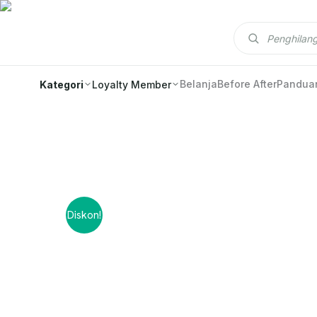
Cari produk
Belanja
Before After
Pandua
Kategori
Loyalty Member
Diskon!