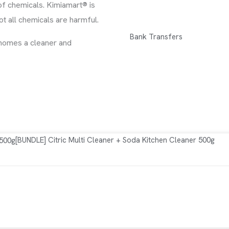
of chemicals. Kimiamart® is
ot all chemicals are harmful.
Bank Transfers
 homes a cleaner and
Cleaner 500g
[BUNDLE] Citric Multi Cleaner + Soda Kitchen Cleaner 500g