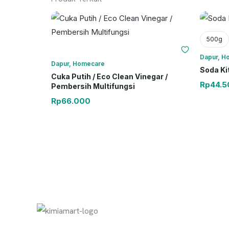
500g
Dapur
,
H
Dapur
,
Homecare
Soda Ki
Cuka Putih / Eco Clean Vinegar /
Rp
44.5
Pembersih Multifungsi
Rp
66.000