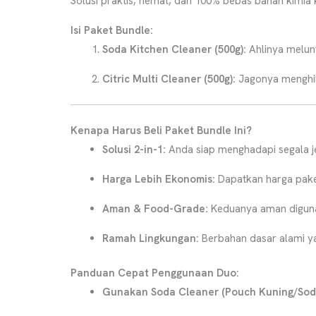
Solusi praktis, hemat, dan 100% bebas bahan kimia
Isi Paket Bundle:
Soda Kitchen Cleaner (500g):
Ahlinya melunt
Citric Multi Cleaner (500g):
Jagonya menghila
Kenapa Harus Beli Paket Bundle Ini?
Solusi 2-in-1:
Anda siap menghadapi segala jen
Harga Lebih Ekonomis:
Dapatkan harga pake
Aman & Food-Grade:
Keduanya aman digunak
Ramah Lingkungan:
Berbahan dasar alami ya
Panduan Cepat Penggunaan Duo:
Gunakan Soda Cleaner (Pouch Kuning/Soda