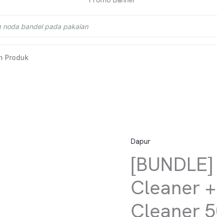
n Produk
Dapur
Kuantitas [BUNDLE] Citric 
Harga
[BUNDLE] 
Cleaner +
Cleaner 