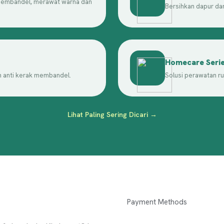
membandel, merawat warna dan
Bersihkan dapur dar
Homecare Seri
n anti kerak membandel.
Solusi perawatan r
Lihat Paling Sering Dicari →
Payment Methods